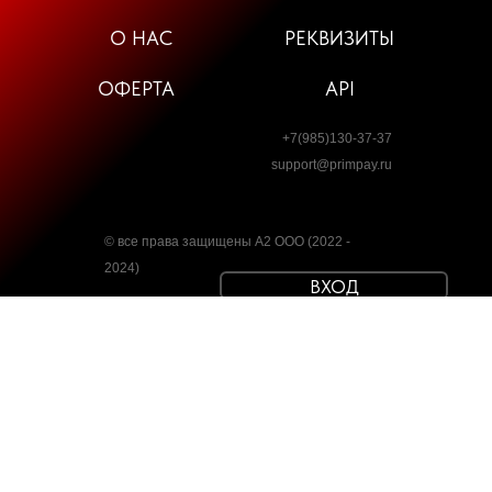
О НАС
РЕКВИЗИТЫ
ОФЕРТА
API
+7(985)130-37-37
support@primpay.ru
© все права защищены А2 ООО (2022 -
2024)
ВХОД